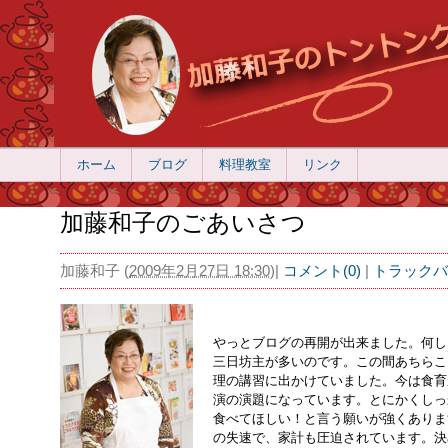
ホーム
ブログ
料理教室
リンク
加藤和子のごあいさつ
加藤和子
(
2009年2月27日 18:30
)
|
コメント(0)
|
トラックバッ
やっとブログの再開が出来ました。何し
三日坊主が多いのです。この間あちらこ
理の講習に出かけていました。今は食育
演の演題になっています。とにかくしっ
食べてほしい！と言う願いが強くありま
の失速で、家計も圧迫されています。決