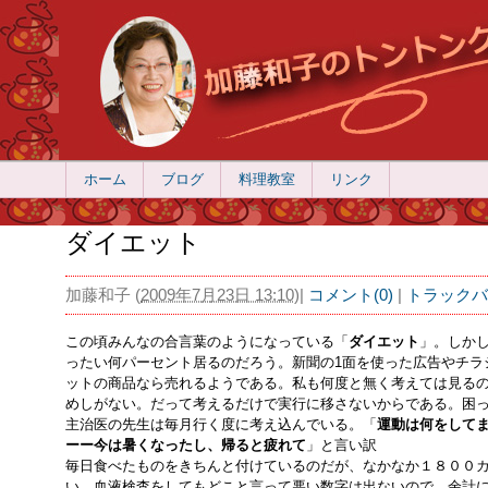
ホーム
ブログ
料理教室
リンク
ダイエット
加藤和子
(
2009年7月23日 13:10
)
|
コメント(0)
|
トラックバッ
この頃みんなの合言葉のようになっている「
ダイエット
」。しか
ったい何パーセント居るのだろう。新聞の1面を使った広告やチラ
ットの商品なら売れるようである。私も何度と無く考えては見る
めしがない。だって考えるだけで実行に移さないからである。困
主治医の先生は毎月行く度に考え込んでいる。「
運動は何をして
ーー今は暑くなったし、帰ると疲れて
」と言い訳
毎日食べたものをきちんと付けているのだが、なかなか１８００
い。血液検査をしてもどこと言って悪い数字は出ないので、余計