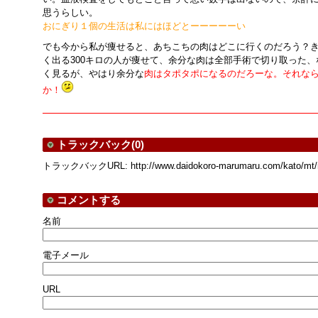
思うらしい。
おにぎり１個の生活は私にはほどとーーーーーい
でも今から私が痩せると、あちこちの肉はどこに行くのだろう？
く出る300キロの人が痩せて、余分な肉は全部手術で切り取った
く見るが、やはり余分な
肉はタポタポになるのだろーな。それな
か！
トラックバック(0)
トラックバックURL: http://www.daidokoro-marumaru.com/kato/mt/mt
コメントする
名前
電子メール
URL