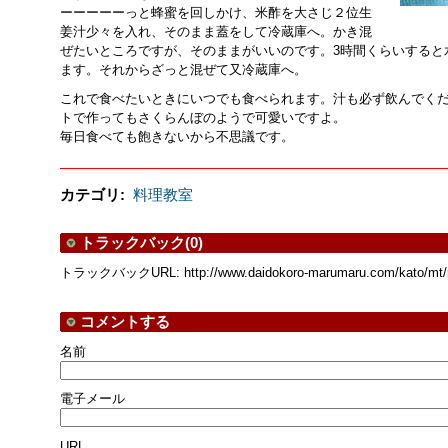
ーーーーーっと蜂蜜を回しかけ、米酢を大さじ２位生
姜汁少々を入れ、そのまま蓋をして冷蔵庫へ。かき混
ぜたいところですが、そのままがいいのです。3時間くらいすると
ます。それからざっと混ぜて又冷蔵庫へ。
これで食べたいときにいつでも食べられます。汁も必ず飲んでく
トで作ってもさくらんぼのようで可愛いですよ。
毎日食べても飽きないから不思議です。
カテゴリ
:
料理教室
トラックバック(0)
トラックバックURL: http://www.daidokoro-marumaru.com/kato/mt/mt
コメントする
名前
電子メール
URL