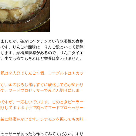
きましたが、確かにペクチンという水溶性の食物
のです。りんごの酸味は、りんご酸といって新陳
立ちます。結構満腹感があるので、りんごダイエ
す。生でも煮てもそれほど栄養は変わりません。
。
、私は２人分でりんご１個、ヨーグルトは１カッ
すが、金のおろし器はすぐに酸化して色が変わり
ので、フードプロセッサーでみじん切りにしま
のですが、一応むいています。このときピーラー
割りしてポキポキ手で割ってフードプロセッサー
最後に蜂蜜をかけます。シナモンを振っても美味
ロセッサーがあったら作ってみてください。
すり