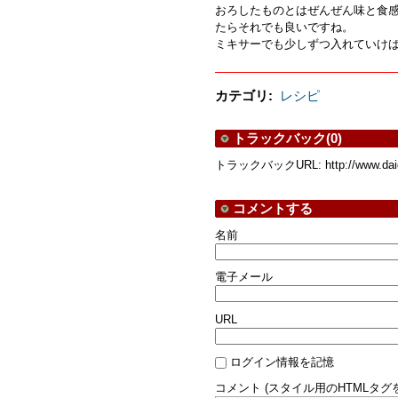
おろしたものとはぜんぜん味と食
たらそれでも良いですね。
ミキサーでも少しずつ入れていけ
カテゴリ
:
レシピ
トラックバック(0)
トラックバックURL: http://www.daidok
コメントする
名前
電子メール
URL
ログイン情報を記憶
コメント (スタイル用のHTMLタグ