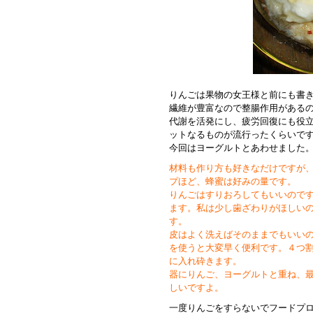
りんごは果物の女王様と前にも書
繊維が豊富なので整腸作用がある
代謝を活発にし、疲労回復にも役
ットなるものが流行ったくらいで
今回はヨーグルトとあわせました
材料も作り方も好きなだけですが
プほど、蜂蜜は好みの量です。
りんごはすりおろしてもいいので
ます。私は少し歯ざわりがほしい
す。
皮はよく洗えばそのままでもいい
を使うと大変早く便利です。４つ
に入れ砕きます。
器にりんご、ヨーグルトと重ね、
しいですよ。
一度りんごをすらないでフードプ