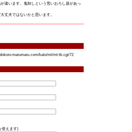
感が違います。鬼卸しという荒いおろし器があっ
ば大丈夫ではないかと思います。
oro-marumaru.com/kato/mt/mt-tb.cgi/72
を使えます)