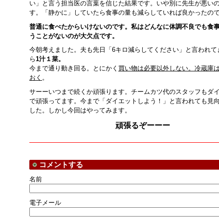
い」と言う担当医の言葉を信じた結果です。いや別に先生が悪い
す。「静かに」していたら食事の量も減らしていれば良かったの
普通に食べたからいけないのです。私はどんなに体調不良でも食
うことがないのが大欠点です。
今朝考えました。夫も先日「6キロ減らしてください」と言われて
ら
1汁１菜。
今まで通り動き回る。とにかく
買い物は必要以外しない。冷蔵庫
おく
。
サーーいつまで続くか頑張ります。チームカツ代のスタッフもダ
で頑張ってます。今まで「ダイエットしよう！」と言われても見
した。しかし今回はやってみます。
頑張るぞーーー
コメントする
名前
電子メール