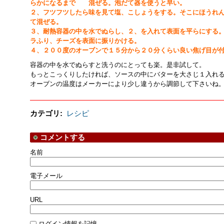
らかになるまで 混ぜる。泡だて器を使うと早い。
２、フツフツしたら味を見て塩、こしょうをする。そこにほうれ
て混ぜる。
３、耐熱容器の中を水でぬらし、２、を入れて表面を平らにする
ラふり、チーズを表面に振りかける。
４、２００度のオーブンで１５分から２０分くらい良い焦げ目が
容器の中を水でぬらすと洗うのにとっても楽。是非試して。
もっとこっくりしたければ、ソースの中にバターを大さじ１入れ
オーブンの温度はメーカーにより少し違うから調節して下さいね
カテゴリ
:
レシピ
コメントする
名前
電子メール
URL
ログイン情報を記憶