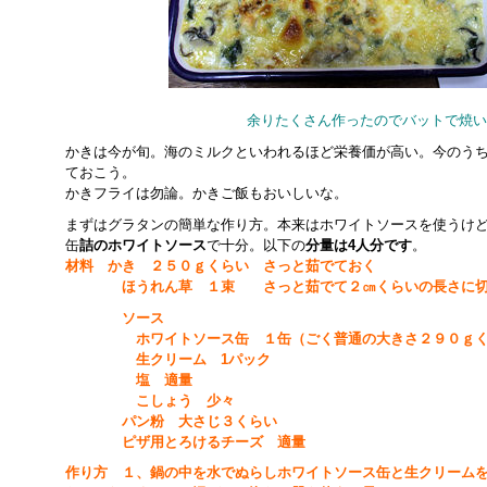
余りたくさん作ったのでバットで焼い
かきは今が旬。海のミルクといわれるほど栄養価が高い。今のう
ておこう。
かきフライは勿論。かきご飯もおいしいな。
まずはグラタンの簡単な作り方。本来はホワイトソースを使うけ
缶
詰のホワイトソース
で十分。以下の
分量は4人分です
。
材料 かき ２５０ｇくらい さっと茹でておく
ほうれん草 １束 さっと茹でて２㎝くらいの長さに切
ソース
ホワイトソース缶 １缶（ごく普通の大きさ２９０ｇく
生クリーム 1パック
塩 適量
こしょう 少々
パン粉 大さじ３くらい
ピザ用とろけるチーズ 適量
作り方 １、鍋の中を水でぬらしホワイトソース缶と生クリーム