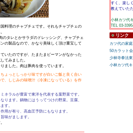
すく、楽し
教えていた
小林カツ代キ
TEL 03-3395
韓国料理のチャプチェです。それもチャプチェの
単。
リンク
肉のタレとかサラダのドレッシング、チャプチェ
ボンの製品なので、かなり美味しく頂け重宝して
カツ代の家庭
50カラット
っていたのですが、たまたまピーマンがなかった
少林寺拳法東
試してみました。
小林カツ代キ
なりました。肉は豚肉を使っています。
。ちょっとしっかり味ですが白いご飯と良く合い
ので、しじみの味噌汁（冷凍になっている）を作
、ミネラルが豊富で東洋を代表する葉野菜です。
もなります。鍋物にはうってつけの野菜。豆腐、
れます。
出作用が有り、高血圧予防にもなります。
く旨味がまします。
す。