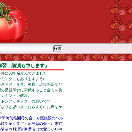
講習、講演も致します」
共に30年余歩んできました
ーミングにもありますように
企画開発、食育、教育、環境問題など
理の講習等食に関係すること全てを美
しくトントン解決。
ントンクッキング」の願いです。
何なりと思い立ったらすぐにお声をか
い。
・伊勢崎幼稚園母の会・介護施設のヘル
高崎学童クラブ・昭島母の会・西東京
の講演や料理講習講演は大変わかりや