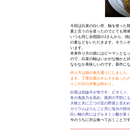
今回は白菜の白い所、軸を使った
素と言うのを使ったのでとても簡
いつも同じ合唱団のJさんから、焼
の素などをいただきます。モラン
います。
本来作り方の袋にはピーマンとな
ので、白菜の軸はいかがな物かと
なかなか美味しいのです。新作に
作り方は袋の表示通りにしました
ます。丁度白菜のキムチがあった
りこの日の夕食は終わり。
白菜は勿論今が旬です。ビタミン
冬の免疫力を高め、風邪の予防に
大根と共に三つの宝の野菜と言わ
カリウムはりんごと共に塩分の排
白い軸の所にはグルタミン酸が多
今のうちに沢山食べておくことで