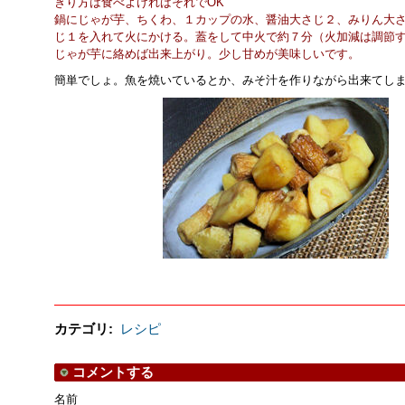
きり方は食べよければそれでOK
鍋にじゃが芋、ちくわ、１カップの水、醤油大さじ２、みりん大
じ１を入れて火にかける。蓋をして中火で約７分（火加減は調節
じゃが芋に絡めば出来上がり。少し甘めが美味しいです。
簡単でしょ。魚を焼いているとか、みそ汁を作りながら出来てし
カテゴリ
:
レシピ
コメントする
名前