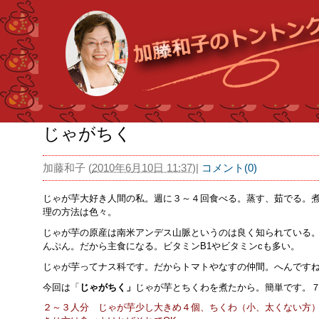
じゃがちく
加藤和子
(
2010年6月10日 11:37
)
|
コメント(0)
じゃが芋大好き人間の私。週に３～４回食べる。蒸す、茹でる。
理の方法は色々。
じゃが芋の原産は南米アンデス山脈というのは良く知られている
んぷん。だから主食になる。ビタミンB1やビタミンcも多い。
じゃが芋ってナス科です。だからトマトやなすの仲間。へんです
今回は「
じゃがちく」
じゃが芋とちくわを煮たから。簡単です。
２～３人分 じゃが芋少し大きめ４個、ちくわ（小、太くない方