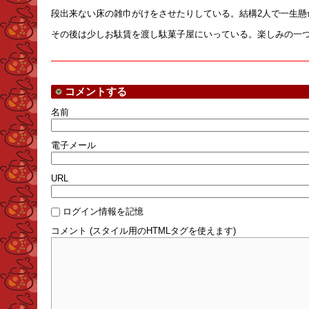
段出来ない床の雑巾がけをさせたりしている。結構
2
人で一生懸
その後は少しお駄賃を渡し駄菓子屋にいっている。楽しみの一
コメントする
名前
電子メール
URL
ログイン情報を記憶
コメント (スタイル用のHTMLタグを使えます)