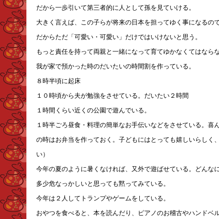
だから一歩引いて第三者的に人として孫を見ていける。
大きく言えば、この子らが将来の日本を担ってゆく事になるの
だからただ「可愛い・可愛い」だけではいけないと思う。
もっと責任を持って両親と一緒になって育てゆかなくてはなら
我が家で預かった時のだいたいの時間割を作っている。
８時半頃に起床
１０時頃から夫が勉強をさせている。だいたい２時間
１時間くらい近くの公園で遊んでいる。
１時半ごろ昼食・料理の簡単なお手伝いなどをさせている。喜ん
の時はお弁当を作っておく。子どもにはとっても嬉しいらしく
い）
今年の夏のように暑くなければ、又外で遊ばせている。どんな
多少危なっかしいと思っても黙ってみている。
今年は２人してトランプやゲームをしている。
おやつを食べると、本を読んだり、ピアノのお稽古やハンドベ