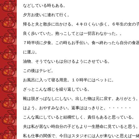
などしている時もある。
夕方お使いに連れて行く。
帰ると夫と散歩に出かける。４キロくらい歩く。６年生の女の
良く歩いていた。抱っこしてとは一切言わなかった。。
７時半頃に夕食。この時もお手伝い。食べ終わったら自分の食
に運ぶ。
油物、そうでないもは分けるようにさせている。
この後はテレビ。
お風呂に入って寝る用意。１０時半にはベットに。
ざっとこんな感じを繰り返している。
靴は脱ぎっぱなしにしない。出した物は元に戻す。ありがとう
はよう。おやすみなさい。返事ははっきりと。・・・・・・
こんな風にしていると結構忙しく、責任もあると思っている。
夫は私が居ない時
自分の子どもより一生懸命に見ていると思う
私も仕事の関係で、今日はスタジオには人が来ないと思えば一