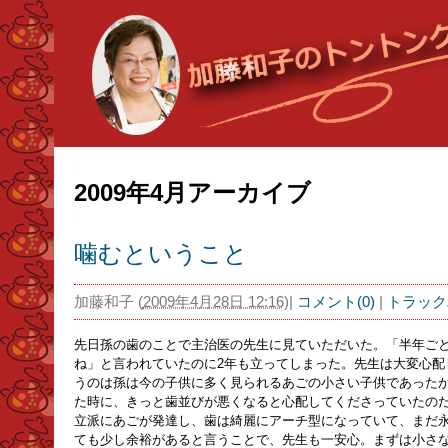
2009年4月アーカイブ
噛むということ
加藤和子
(
2009年4月28日 12:16
)
|
コメント(0)
|
トラック
先日孫の歯のことで主治医の先生に見ていただいた。「半年ご
ね」と言われていたのに2年も立ってしまった。先生は大変心配
うのは孫は今の子供に多く見られるあごの小さい子供であった
た時に、きっと歯並びが悪くなると心配してくださっていたの
立派にあごが発達し、歯は綺麗にアーチ型になっていて、まだ
ても少し余裕があると言うことで、先生も一安心。まずは小さ