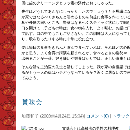
回に歯のクリーニングとフッ素の添付とおっしゃった。
先生はどうしてあんなにしっかりしたのでしょう？と不思議に
が家ではなるべくきちんと噛めるものを前提に食事を作ってい
耳や外側の固いところ、野菜はなるべくスティック状にして噛
口を開けて（子どもの時は）食べ物を入れ、よく噛む。お話は
て話す。口の中でもごもご話さない。この訓練は大人になって
り、歌を歌ったりする時に非常に役に立つ。
要は毎日の食事をきちんと噛んで食べていれば、それほどの心
かと思う。よく食育の講演を頼まれるが、食べるときの姿勢や
出来ることが一番。好き嫌いや栄養ばかりでは、正しい食事と
そんな話を主治医の先生と話してしまった。我が家の自慢話で
るがもう一人の孫はハテどうなっているか？近くに居ないので
てみよう。
賞味会
加藤和子
(
2009年4月24日 15:04
)
|
コメント(0)
|
トラック
賞味会とは高齢者の男性の料理教