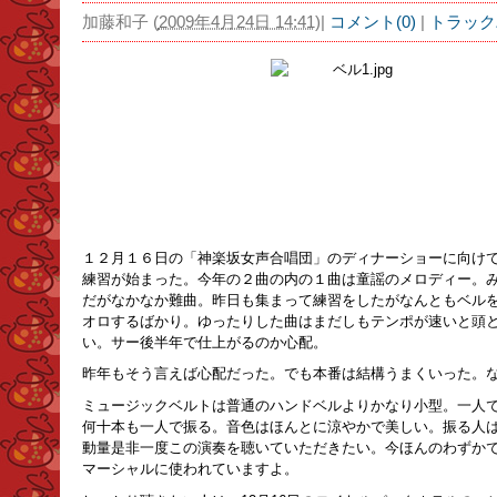
加藤和子
(
2009年4月24日 14:41
)
|
コメント(0)
|
トラック
１２月１６日の「神楽坂女声合唱団」のディナーショーに向け
練習が始まった。今年の２曲の内の１曲は童謡のメロディー。
だがなかなか難曲。昨日も集まって練習をしたがなんともベル
オロするばかり。ゆったりした曲はまだしもテンポが速いと頭
い。サー後半年で仕上がるのか心配。
昨年もそう言えば心配だった。でも本番は結構うまくいった。
ミュージックベルトは普通のハンドベルよりかなり小型。一人
何十本も一人で振る。音色はほんとに涼やかで美しい。振る人
動量是非一度この演奏を聴いていただきたい。今ほんのわずか
マーシャルに使われていますよ。