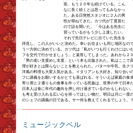
室。もう２０年も続けている。こん
なに長く続くとは思ってもみなかっ
た。ある日突然スタジオに２人の男
性が尋ねてきた。カツ代が丁度居た
ので話を聞いた。「今はある先生に
習っているがもう少し上達したい。
それで先日テレビに出ていた先生を
拝見し、この人がいいと決めた。幸いお住まいも同じ地区なの
う一方的に決めている。カツ代は「私がいつも行くわけにはい
フを交代で行かせましょう」と返答してしまった。あれから２
「男の老い支度めし支度」という本も出版された。私はここで
理が好きとは限らないことを教えられた。バターや牛乳、生ク
洋風の料理も大変人気がある。イタリアンも大好き。知り合い
フに講義をお願いするがとても喜ばれる。そういえば家庭の食
寄り用と２通りもの食事を作っている民族は、世界の中で日本
日本人は食に年代の趣向を押し付け過ぎているのかもしれない
も考え受け入れる広い心を持ってほしい物だ。明日は月に一度
のシェフの講義の日である。サー何を教えてくれるでしょう。
ミュージックベル