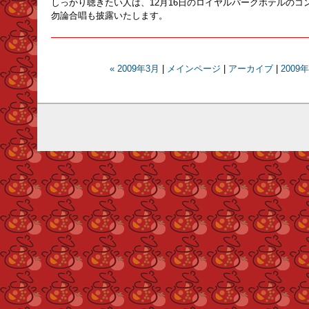
しっかり聴きたい人は、12月16日のロイヤルパークホテルのコ
勿論合唱も披露いたします。
« 2009年3月
|
メインページ
|
アーカイブ
|
2009年