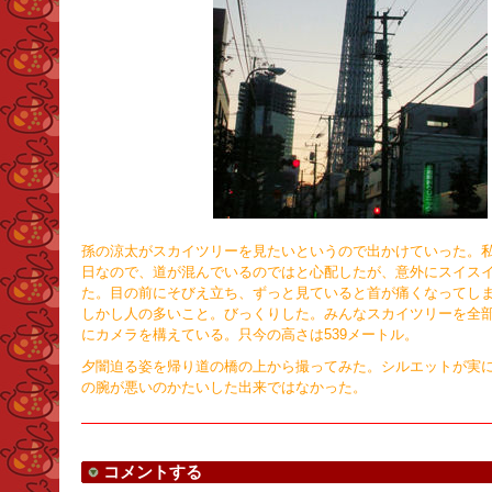
孫の涼太がスカイツリーを見たいというので出かけていった。私
日なので、道が混んでいるのではと心配したが、意外にスイス
た。目の前にそびえ立ち、ずっと見ていると首が痛くなってし
しかし人の多いこと。びっくりした。みんなスカイツリーを全
にカメラを構えている。只今の高さは539メートル。
夕闇迫る姿を帰り道の橋の上から撮ってみた。シルエットが実
の腕が悪いのかたいした出来ではなかった。
コメントする