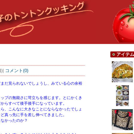
アイテ
4
)
|
コメント(0)
だまだ見られないでしょうし、みている心の余裕
トップの無能さに苛立ちを感じます。とにかくき
だからすべて後手後手になっています。
たら、こんなに大きなことにならなかったでしょ
など真っ先に手を差し伸べてきました。
えなかったのか？
？