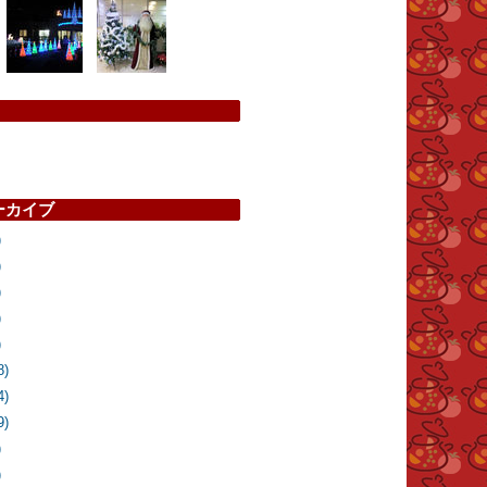
リ
ーカイブ
)
)
)
)
)
8)
4)
9)
)
)