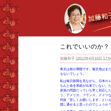
これでいいのか？
加藤和子
(
2011年4月10日 17:5
東京は桜が満開です。被災地はま
もないでしょう。
私は毎日新聞を見ながら、日本の
ちんと命令系統が出来ていない。
原発の問題だっていち早く対応し
う。アメリカ、フランス、ドイツ
何故「宜しくお願いします」とい
隠し通せると思ったのでしょうか