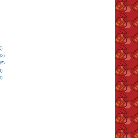
)
)
)
)
)
)
0)
13)
15)
4)
1)
)
)
)
)
)
)
)