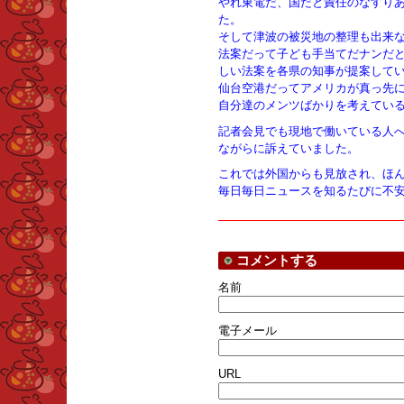
やれ東電だ、国だと責任のなすり
た。
そして津波の被災地の整理も出来
法案だって子ども手当てだナンだ
しい法案を各県の知事が提案して
仙台空港だってアメリカが真っ先
自分達のメンツばかりを考えてい
記者会見でも現地で働いている人
ながらに訴えていました。
これでは外国からも見放され、ほ
毎日毎日ニュースを知るたびに不
コメントする
名前
電子メール
URL