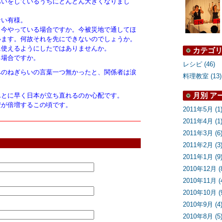
あいをしているうちにどんどん大きくなりまし
ない有様。
と今やっている場合ですか。今被災地で通してほ
います。何故それを先にできないのでしょうか。
に使えるようにしたではありませんか。
カテゴ
る場合ですか。
レシピ (46)
へのねぎらいの言葉一つ無かったと、関係者は涙
料理教室 (13)
月別
ア
んとに早く日本が立ち直れるのか心配です。
安が倍増するこの頃です。
2011年5月 (1
2011年4月 (1
2011年3月 (6
2011年2月 (3
2011年1月 (9
2010年12月 (
2010年11月 (
2010年10月 (
2010年9月 (4
2010年8月 (5