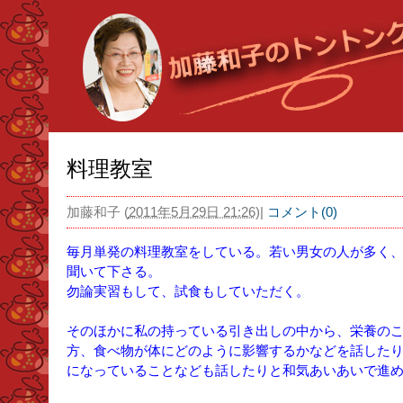
料理教室
加藤和子
(
2011年5月29日 21:26
)
|
コメント(0)
毎月単発の料理教室をしている。若い男女の人が多く
聞いて下さる。
勿論実習もして、試食もしていただく。
そのほかに私の持っている引き出しの中から、栄養の
方、食べ物が体にどのように影響するかなどを話した
になっていることなども話したりと和気あいあいで進