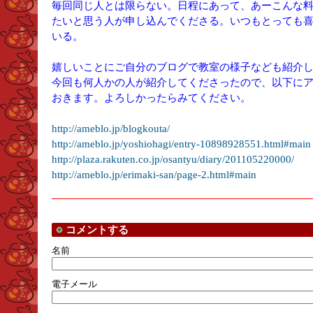
毎回同じ人とは限らない。日程にあって、あーこんな
たいと思う人が申し込んでくださる。いつもとっても
いる。
嬉しいことにご自分のブログで教室の様子なども紹介
今回も何人かの人が紹介してくださったので、以下に
おきます。よろしかったらみてください。
http://ameblo.jp/blogkouta/
http://ameblo.jp/yoshiohagi/entry-10898928551.html#main
http://plaza.rakuten.co.jp/osantyu/diary/201105220000/
http://ameblo.jp/erimaki-san/page-2.html#main
コメントする
名前
電子メール