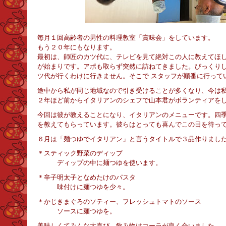
毎月１回高齢者の男性の料理教室「賞味会」をしています。
もう２０年にもなります。
最初は、師匠のカツ代に、テレビを見て絶対この人に教えてほ
が始まりです。アポも取らず突然に訪ねてきました。びっくり
ツ代が行くわけに行きません。そこで スタッフが順番に行って
途中から私が同じ地域なので引き受けることが多くなり、今は
２年ほど前からイタリアンのシェフで山本君がボランティアを
今回は彼が教えることになり、イタリアンのメニューです。四
を教えてもらっています。彼らはとっても喜んでこの日を待っ
６月は「麺つゆでイタリアン」と言うタイトルで３品作りまし
＊スティック野菜のディップ
ディップの中に麺つゆを使います。
＊辛子明太子となめたけのパスタ
味付けに麺つゆを少々。
＊かじきまぐろのソティー、フレッシュトマトのソース
ソースに麺つゆを。
美味しくてみんな大喜び。飲み物はコーラが良く合いました。