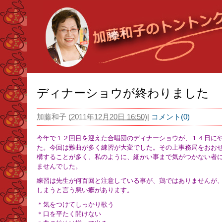
ディナーショウが終わりました
加藤和子
(
2011年12月20日 16:50
)
|
コメント(0)
今年で１２回目を迎えた合唱団のディナーショウが、１４日に
た。今回は難曲が多く練習が大変でした。その上事務局をおお
構することが多く、私のように、細かい事まで気がつかない者
ませんでした。
練習は先生が何百回と注意している事が、鶏ではありませんが、
しまうと言う悪い癖があります。
＊気をつけてしっかり歌う
＊口を平たく開けない