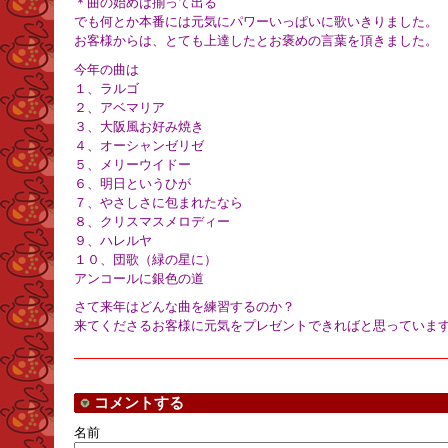
＊曲の始めは揃って出る
でも何とか本番には元気にパワーいっぱいに歌いきりました。
お客様からは、とても上達したとお褒めの言葉を頂きました。
今年の曲は
１、ラルゴ
２、アベマリア
３、大阪風お好み焼き
４、オーシャンゼリゼ
５、メリーウイドー
６、明日というひが
７、やさしさに包まれたなら
８、クリスマスメロディー
９、ハレルヤ
１０、団歌（緑の星に）
アンコールに銀色の道
さて来年はどんな曲を練習するのか？
来てくださるお客様に元気をプレゼントできればと思っていま
コメントする
名前