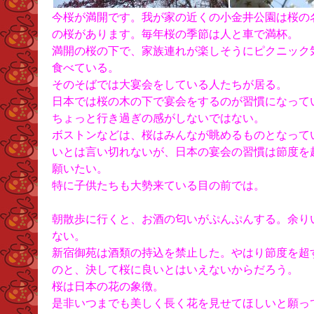
今桜が満開です。我が家の近くの小金井公園は桜の
の桜があります。毎年桜の季節は人と車で満杯。
満開の桜の下で、家族連れが楽しそうにピクニック
食べている。
そのそばでは大宴会をしている人たちが居る。
日本では桜の木の下で宴会をするのが習慣になって
ちょっと行き過ぎの感がしないではない。
ボストンなどは、桜はみんなが眺めるものとなって
いとは言い切れないが、日本の宴会の習慣は節度を
願いたい。
特に子供たちも大勢来ている目の前では。
朝散歩に行くと、お酒の匂いがぷんぷんする。余り
ない。
新宿御苑は酒類の持込を禁止した。やはり節度を超
のと、決して桜に良いとはいえないからだろう。
桜は日本の花の象徴。
是非いつまでも美しく長く花を見せてほしいと願っ