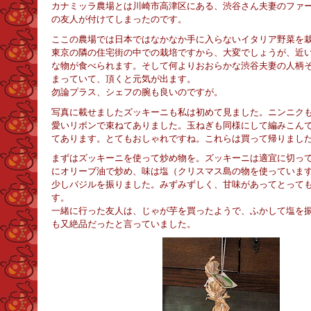
カナミッラ農場とは川崎市高津区にある、渋谷さん夫妻のファ
の友人が付けてしまったのです。
ここの農場では日本ではなかなか手に入らないイタリア野菜を
東京の隣の住宅街の中での栽培ですから、大変でしょうが、近
な物が食べられます。そして何よりおおらかな渋谷夫妻の人柄
まっていて、頂くと元気が出ます。
勿論プラス、シェフの腕も良いのですが。
写真に載せましたズッキーニも私は初めて見ました。ニンニク
愛いリボンで束ねてありました。玉ねぎも同様にして編みこん
てあります。とてもおしゃれですね。これらは買って帰りまし
まずはズッキーニを使って炒め物を。
ズッキーニは適宜に切っ
にオリーブ油で炒め、味は塩（クリスマス島の物を使っていま
少しバジルを振りました。みずみずしく、甘味があってとって
す。
一緒に行った友人は、じゃが芋を買ったようで、ふかして塩を
も又絶品だったと言っていました。