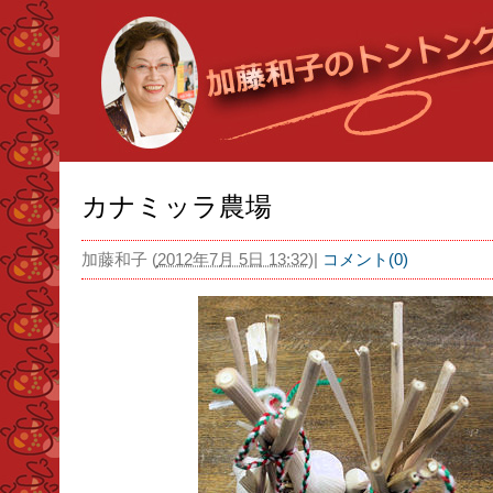
カナミッラ農場
加藤和子
(
2012年7月 5日 13:32
)
|
コメント(0)