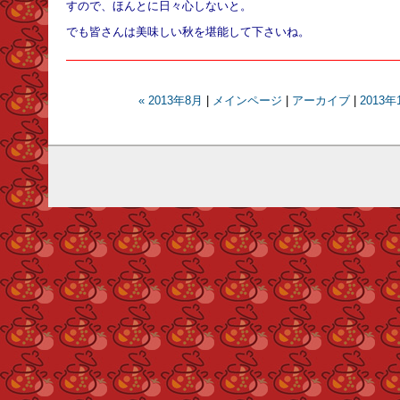
すので、ほんとに日々心しないと。
でも皆さんは美味しい秋を堪能して下さいね。
« 2013年8月
|
メインページ
|
アーカイブ
|
2013年