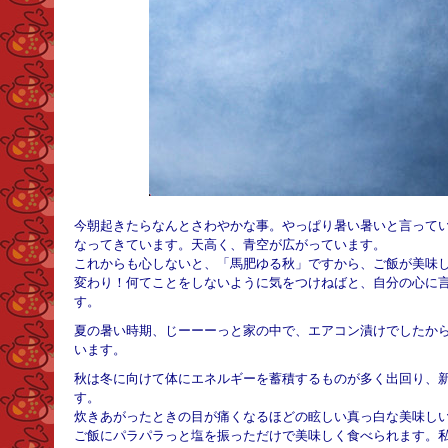
今朝起きたらなんとさわやかな事。やっぱり暑い暑いと言って
なってきています。天高く、青空が広がっています。
これからも心しないと、「馬肥ゆる秋」ですから、ご飯が美味
変わり！何てことをしないように気をつけねばと、自分の心に
す。
夏の暑い時期、じーーーっと家の中で、エアコン漬けでしたか
います。
秋は冬に向けて体にエネルギーを蓄積するものが多く出回り、
す。
炊きあがったときの目が痛くなるほどの眩しい真っ白な美味し
ご飯にパラパラっと塩を振っただけで美味しく食べられます。