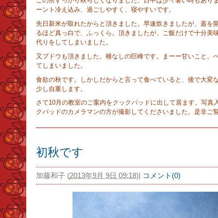
この所すっかり秋らしくなりました。日中は少々暑い時もあり
ーント冷え込み、過ごしやすく、寝やすいです。
先日新米が取れたからと頂きました。早速炊きましたが、蓋を
るほど真っ白で、ふっくら。頂きましたが、ご飯だけで十分美
代りをしてしまいました。
又ブドウも頂きました。種なしの巨峰です。まーー甘いこと。
てしまいました。
食欲の秋です。しかしだからと言って食べていると、後で大変
少し自重します。
さて10月の教室のご案内をクックパッドに出して居ます。写真
クパッドのカメラマンの方が撮影してくださいました。是非ご
初秋です
加藤和子
(
2013年9月 9日 09:18
)
|
コメント(0)