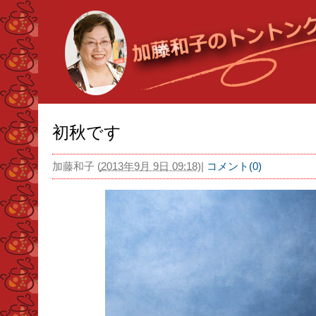
初秋です
加藤和子
(
2013年9月 9日 09:18
)
|
コメント(0)