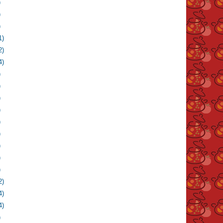
)
)
)
1)
2)
4)
)
)
)
)
)
)
)
)
)
2)
4)
4)
)