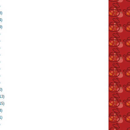
)
8)
4)
9)
)
)
)
)
)
)
)
)
0)
13)
15)
4)
1)
)