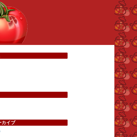
ム
リ
ーカイブ
)