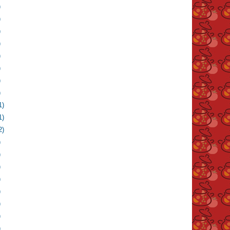
)
)
)
)
)
)
)
)
1)
1)
2)
)
)
)
)
)
)
)
)