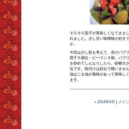
そろそろ茄子が美味しくなてきま
れました。少し甘い味噌味が好き
か。
今回は少し彩も考えて、赤のパプ
茄子５個位・ピーマン３個。パプ
を炒めてしんなりしたら、砂糖大
位です。味付けは好みで構いませ
油はごま油が風味があって美味し
ます。
« 2014年4月
|
メイ