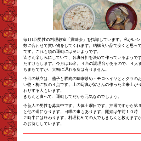
毎月1回男性の料理教室「賞味会」を指導しています。私がレシ
数に合わせて買い物をしてくれます。結構良い品で安くと思っ
です。これも頭の運動には良いようです。
皆さん楽しみにしていて、各班分担を決めて作っているようで
たずけもします。今月は16名。４台の調理台があるので、４人
ちまちですが、大幅に遅れる所は有りません。
今回の献立は、茄子と豚肉の味噌炒め・モロヘイヤとオクラの
い物・梅ご飯の４点です。上の写真が皆さんの作った出来上が
わりする人もいます。
きちんと食べて、運動してだから元気なのでしょう。
今新人の男性を募集中です。大体土曜日です。抽選ですから第
と他の週になります。日曜の事もあります。開始は午前１０時
２時半には終わります。料理初めての人でもきちんと教えます
みお待ちしています。